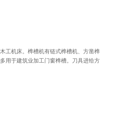
木工机床。榫槽机有链式榫槽机、方凿榫
多用于建筑业加工门窗榫槽。刀具进给方