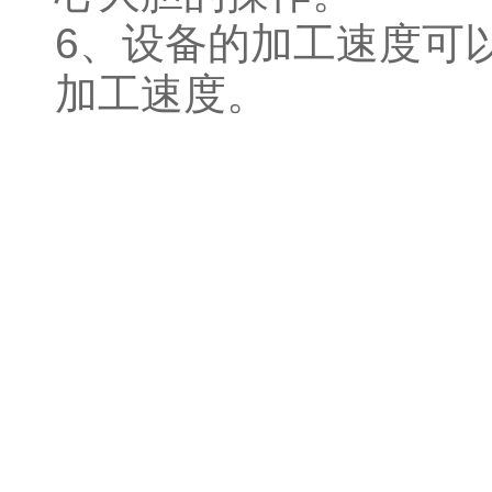
6、设备的加工速度可
加工速度。