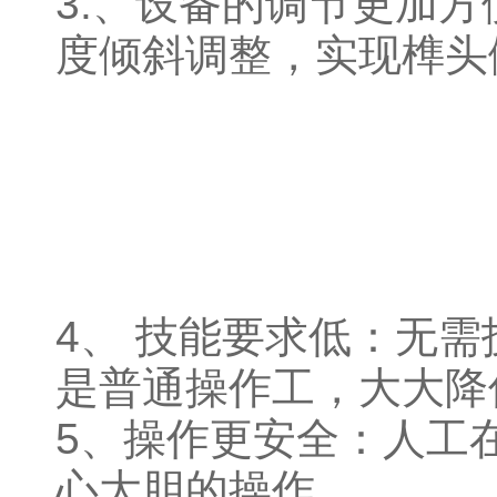
3.、设备的调节更加方
度倾斜调整，实现榫头
4、 技能要求低：无
是普通操作工，大大降
5、操作更安全：人工
心大胆的操作。