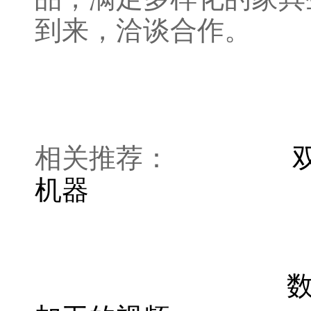
到来，洽谈合作。
相关推荐：
机器